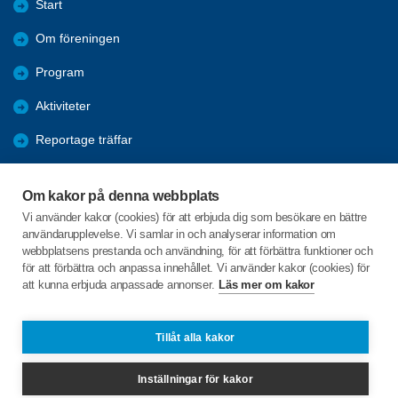
Start
Om föreningen
Program
Aktiviteter
Reportage träffar
Bli medlem
Om kakor på denna webbplats
Information
Vi använder kakor (cookies) för att erbjuda dig som besökare en bättre
användarupplevelse. Vi samlar in och analyserar information om
Vad är på gång
webbplatsens prestanda och användning, för att förbättra funktioner och
för att förbättra och anpassa innehållet. Vi använder kakor (cookies) för
att kunna erbjuda anpassade annonser.
Läs mer om kakor
C/o:Tommy Johansson
Kyrkvägen 13
523 74 Hökerum
Tillåt alla kakor
Telefon:
+46 708585537
Inställningar för kakor
hokerum@spfseniorerna.se