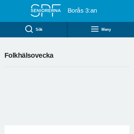
Till övergripande innehåll
Borås 3:an
Sök
Meny
Folkhälsovecka