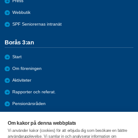
Press
Webbutik
SPF Seniorernas intranät
Borås 3:an
Start
Om föreningen
Aktiviteter
Rapporter och referat.
Pensionärsråden
Bliv medlem
Om kakor på denna webbplats
Sök
Vi använder kakor (cookies) för att erbjuda dig som besökare en bättre
användarupplevelse. Vi samlar in och analyserar information om