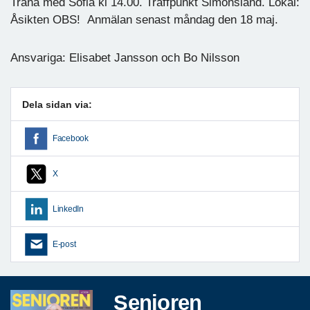
Träna med Sofia kl 14.00. Träffpunkt Simonsland. Lokal:
Åsikten OBS! Anmälan senast måndag den 18 maj.
Ansvariga: Elisabet Jansson och Bo Nilsson
Dela sidan via:
Facebook
X
LinkedIn
E-post
Senioren