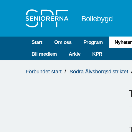
Till övergripande innehåll
Bollebygd
Start
Om oss
Program
Nyhete
Bli medlem
Arkiv
KPR
Du
Förbundet start
Södra Älvsborgsdistriktet
är
här: