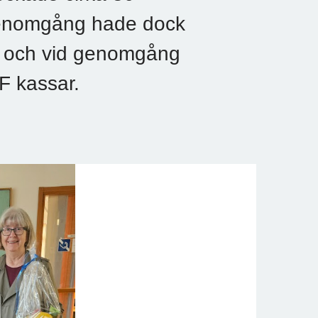
 genomgång hade dock
att och vid genomgång
PF kassar.