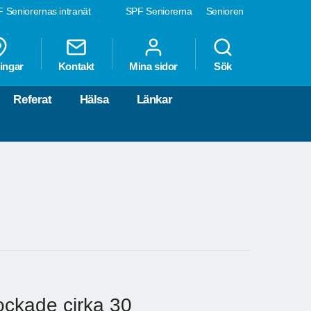
 Seniorernas intranät
SPF Seniorerna
Senioren
ingar
Kontakt
Mina sidor
Sök
Referat
Hälsa
Länkar
ockade cirka 30