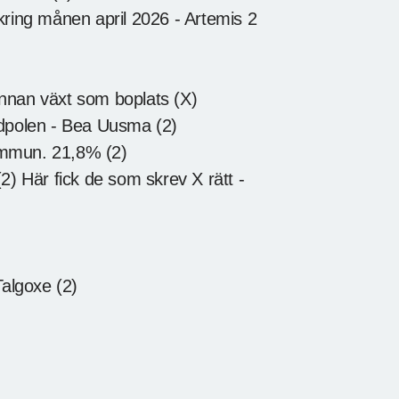
kring månen april 2026 - Artemis 2
annan växt som boplats (X)
rdpolen - Bea Uusma (2)
ommun. 21,8% (2)
2) Här fick de som skrev X rätt -
Talgoxe (2)