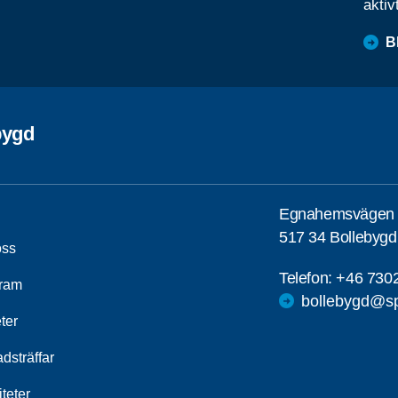
aktiv
B
bygd
Egnahemsvägen
517 34 Bollebygd
ss
Telefon:
+46 730
ram
bollebygd@sp
ter
dsträffar
iteter