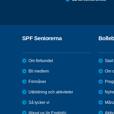
SPF Seniorerna
Bolle
Om förbundet
Start
Bli medlem
Om o
Förmåner
Prog
Utbildning och aktiviteter
Nyhe
Så tycker vi
Måna
About us (in English)
Aktiv