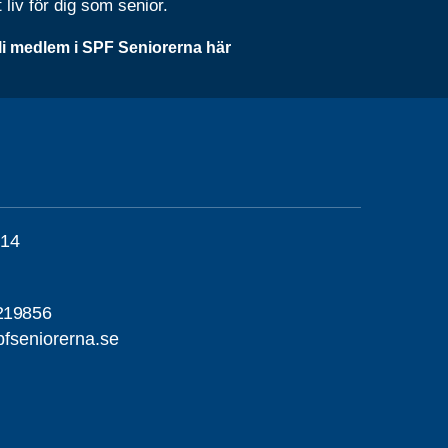
t liv för dig som senior.
li medlem i SPF Seniorerna här
 14
219856
fseniorerna.se