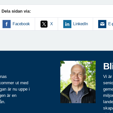
Dela sidan via:
Facebook
X
LinkedIn
E-
Bl
rnas
Vi är
 kommer ut med
senio
gan är nu uppe i
geme
gen är en
miljo
ån.
lande
skapa