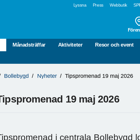
Lyssna
Press
Webbutik
SPF
Fören
r
Månadsträffar
Aktiviteter
Resor och event
Bollebygd
Nyheter
Tipspromenad 19 maj 2026
Tipspromenad 19 maj 2026
Tipspromenad i centrala Bollebygd l