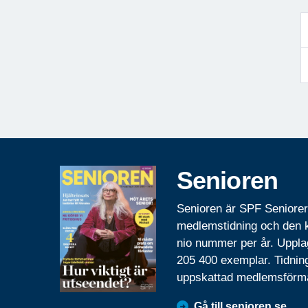
Senioren
Senioren är SPF Seniore
medlemstidning och den
nio nummer per år. Uppla
205 400 exemplar. Tidnin
uppskattad medlemsförm
Gå till senioren.se