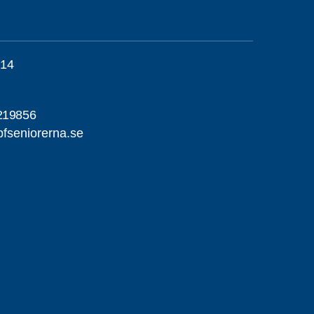
 14
219856
fseniorerna.se