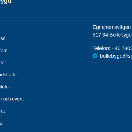
bygd
Egnahemsvägen
517 34 Bollebygd
ss
Telefon:
+46 730
ram
bollebygd@sp
ter
dsträffar
iteter
r och event
rat
a