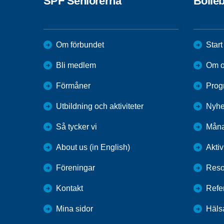
SPF Seniorerna
Bolle
Om förbundet
Start
Bli medlem
Om o
Förmåner
Prog
Utbildning och aktiviteter
Nyhe
Så tycker vi
Måna
About us (in English)
Aktiv
Föreningar
Reso
Kontakt
Refe
Mina sidor
Häls