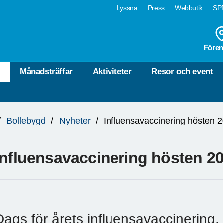
Lyssna
Press
Webbutik
SPF
Fören
r
Månadsträffar
Aktiviteter
Resor och event
Bollebygd
Nyheter
Influensavaccinering hösten 
Influensavaccinering hösten 2
Dags för årets influensavaccinering.