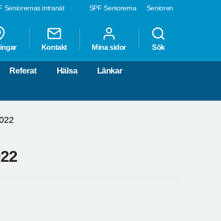
 Seniorernas intranät
SPF Seniorerna
Senioren
ingar
Kontakt
Mina sidor
Sök
Referat
Hälsa
Länkar
2022
022