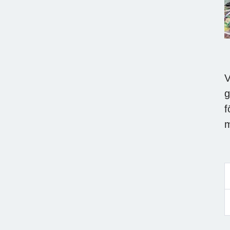
V
g
f
m