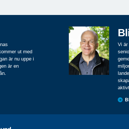
Bl
rnas
Vi är
 kommer ut med
senio
gan är nu uppe i
geme
gen är en
miljo
ån.
lande
skapa
aktiv
B