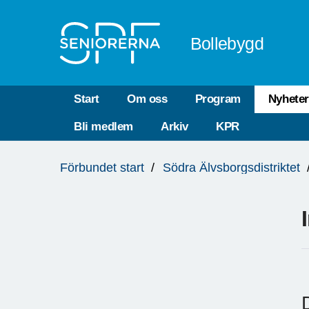
Till övergripande innehåll
Bollebygd
Start
Om oss
Program
Nyhete
Bli medlem
Arkiv
KPR
Du
Förbundet start
Södra Älvsborgsdistriktet
är
här: