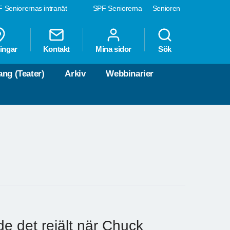
 Seniorernas intranät
SPF Seniorerna
Senioren
ingar
Kontakt
Mina sidor
Sök
ng (Teater)
Arkiv
Webbinarier
e det rejält när Chuck