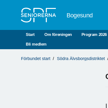
Till övergripande innehåll
Bogesund
Start
Om föreningen
Program 2026
Bli medlem
Du
Förbundet start
Södra Älvsborgsdistriktet
är
här: