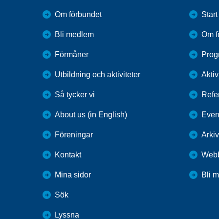
Om förbundet
Start
Bli medlem
Om f
Förmåner
Prog
Utbildning och aktiviteter
Aktiv
Så tycker vi
Refe
About us (in English)
Even
Föreningar
Arkiv
Kontakt
Webb
Mina sidor
Bli 
Sök
Lyssna