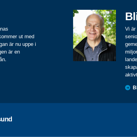
Bl
rnas
Vi är
 kommer ut med
senio
gan är nu uppe i
geme
gen är en
miljo
ån.
lande
skapa
aktiv
B
sund