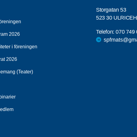
Storgatan 53
523 30 ULRICE
öreningen
Telefon:
070 749 
ram 2026
spfmats@gma
iteter i föreningen
rat 2026
emang (Teater)
inarier
medlem