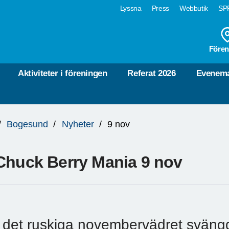
Lyssna
Press
Webbutik
SPF
Fören
Aktiviteter i föreningen
Referat 2026
Evenema
Bogesund
Nyheter
9 nov
Chuck Berry Mania 9 nov
I det ruskiga novembervädret svängd