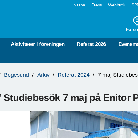
Lyssna
Press
Webbutik
SPF
Fören
Aktiviteter i föreningen
Referat 2026
Evenema
Bogesund
Arkiv
Referat 2024
7 maj Studiebes
" Studiebesök 7 maj på Enitor 