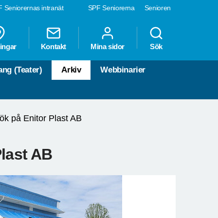
 Seniorernas intranät
SPF Seniorerna
Senioren
ingar
Kontakt
Mina sidor
Sök
ng (Teater)
Arkiv
Webbinarier
ök på Enitor Plast AB
Plast AB