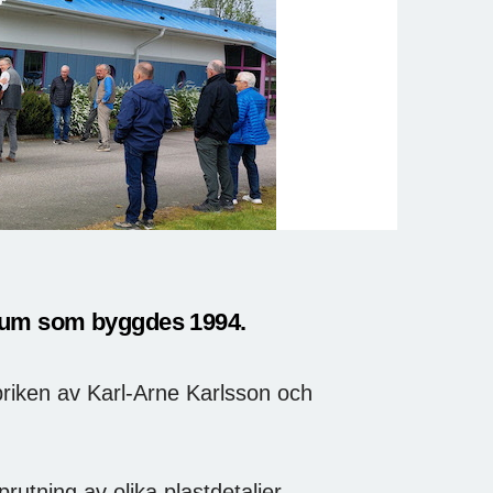
erum som byggdes 1994.
briken av Karl-Arne Karlsson och
rutning av olika plastdetaljer.