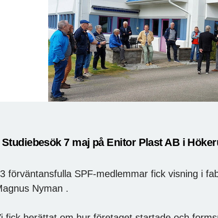
 Studiebesök 7 maj på Enitor Plast AB i Hök
3 förväntansfulla SPF-medlemmar fick visning i fa
agnus Nyman .
i fick berättat om hur företaget startade och formsp