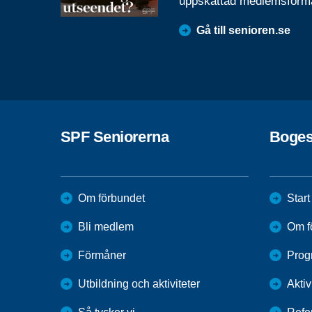
uppskattad medlemsförm
Gå till senioren.se
SPF Seniorerna
Boge
Om förbundet
Start
Bli medlem
Om f
Förmåner
Prog
Utbildning och aktiviteter
Aktiv