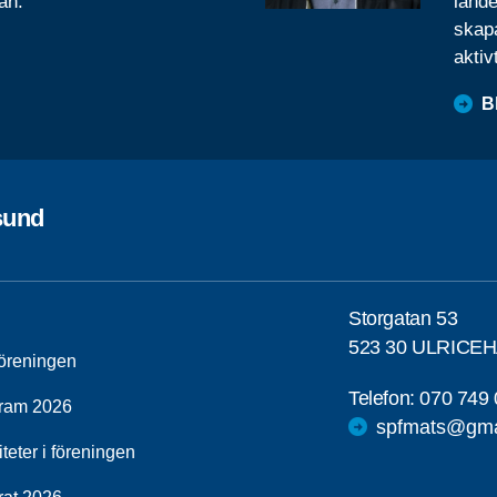
ån.
lande
skapa
aktiv
B
sund
Storgatan 53
523 30 ULRICE
öreningen
Telefon:
070 749 
ram 2026
spfmats@gma
iteter i föreningen