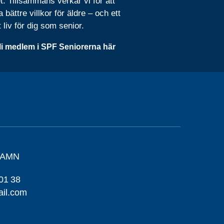
t. Tillsammans verkar vi för att
 bättre villkor för äldre – och ett
t liv för dig som senior.
li medlem i SPF Seniorerna här
HAMN
01 38
il.com