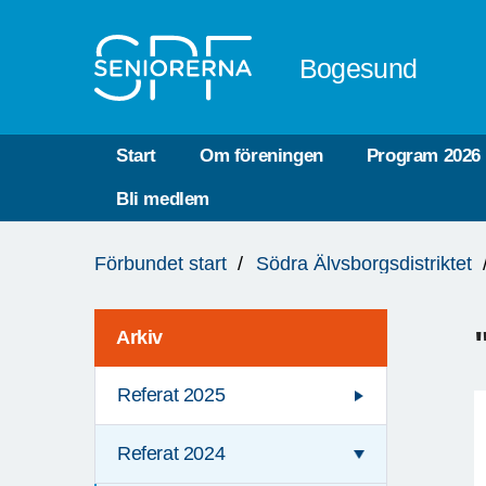
Till övergripande innehåll
Bogesund
Start
Om föreningen
Program 2026
Bli medlem
Du
Förbundet start
Södra Älvsborgsdistriktet
är
här:
Arkiv
Referat 2025
Referat 2024