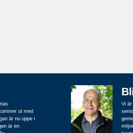
Bl
rnas
Vi är
 kommer ut med
senio
gan är nu uppe i
geme
gen är en
miljo