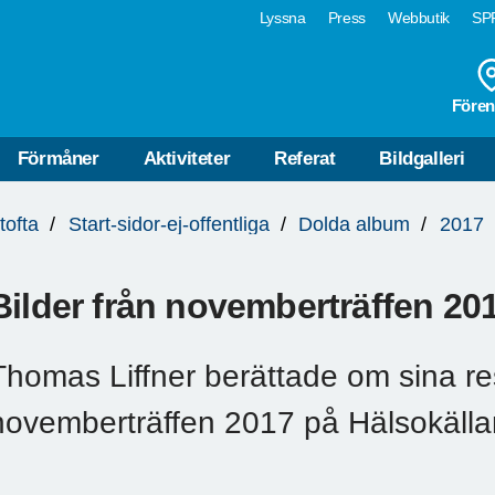
Lyssna
Press
Webbutik
SPF
Fören
Förmåner
Aktiviteter
Referat
Bildgalleri
tofta
Start-sidor-ej-offentliga
Dolda album
2017
Bilder från novemberträffen 20
Thomas Liffner berättade om sina reso
novemberträffen 2017 på Hälsokälla