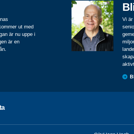
Bl
rnas
Vi är
 kommer ut med
senio
gan är nu uppe i
geme
gen är en
miljo
ån.
lande
skapa
aktiv
B
ta