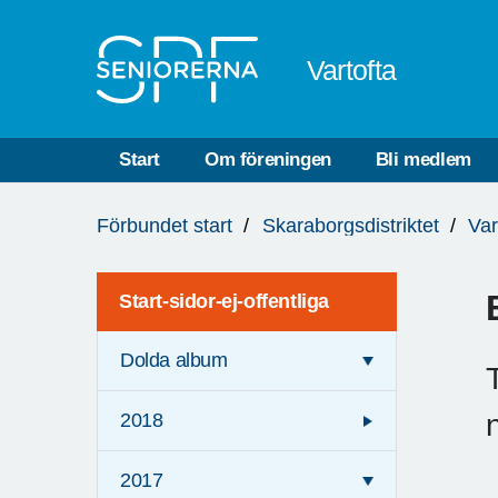
Till övergripande innehåll
Vartofta
Start
Om föreningen
Bli medlem
Du
Förbundet start
Skaraborgsdistriktet
Var
är
här:
Start-sidor-ej-offentliga
Dolda album
2018
2017