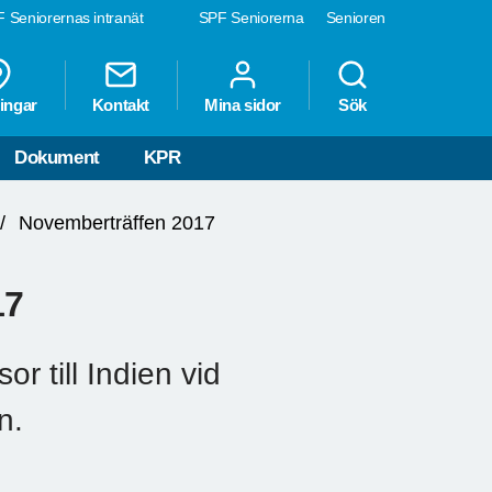
 Seniorernas intranät
SPF Seniorerna
Senioren
ingar
Kontakt
Mina sidor
Sök
Dokument
KPR
Novemberträffen 2017
17
r till Indien vid
n.