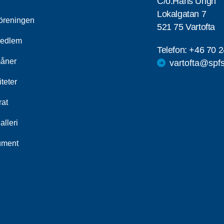
C/o:Hans Ungh
Lokalgatan 7
öreningen
521 75 Vartofta
medlem
Telefon:
+46 70 2
åner
vartofta@spf
iteter
rat
alleri
ument