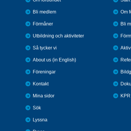
Bli medlem
Om f
Förmåner
Bli 
Utbildning och aktiviteter
Förm
Så tycker vi
Aktiv
About us (in English)
Refe
Föreningar
Bildg
Kontakt
Dok
Mina sidor
KPR
Sök
Lyssna