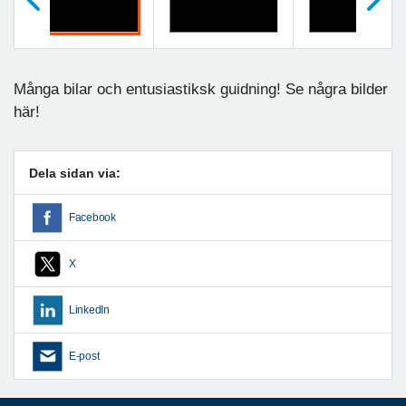
Föregående
Nästa
Många bilar och entusiastiksk guidning! Se några bilder
här!
Dela sidan via:
Facebook
X
LinkedIn
E-post