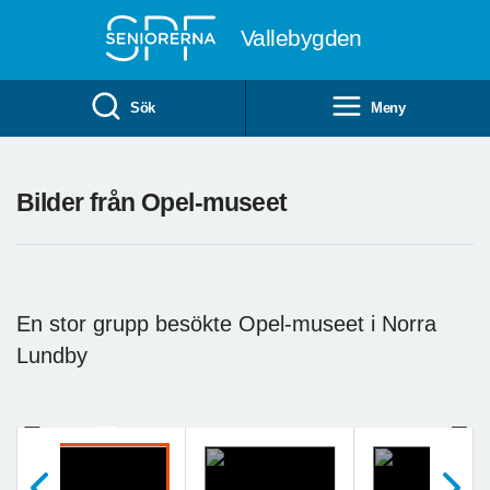
Till övergripande innehåll
Vallebygden
Sök
Meny
Bilder från Opel-museet
En stor grupp besökte Opel-museet i Norra
Lundby
Previous
Next