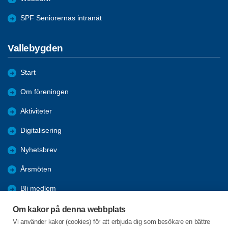
SPF Seniorernas intranät
Vallebygden
Start
Om föreningen
Aktiviteter
Digitalisering
Nyhetsbrev
Årsmöten
Bli medlem
Förmåner
Om kakor på denna webbplats
Vi använder kakor (cookies) för att erbjuda dig som besökare en bättre
KPR