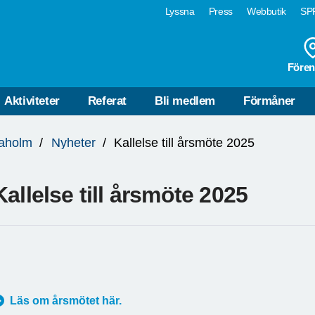
Lyssna
Press
Webbutik
SPF
Fören
Aktiviteter
Referat
Bli medlem
Förmåner
daholm
Nyheter
Kallelse till årsmöte 2025
Kallelse till årsmöte 2025
Läs om årsmötet här.