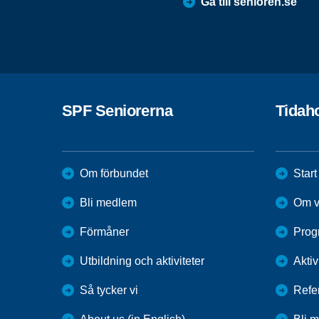
Gå till senioren.se
SPF Seniorerna
Tidah
Om förbundet
Start
Bli medlem
Om v
Förmåner
Prog
Utbildning och aktiviteter
Aktiv
Så tycker vi
Refe