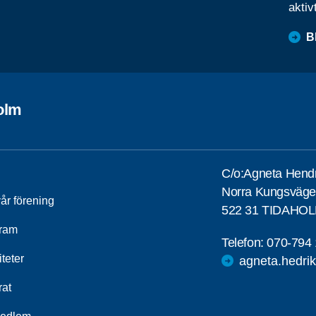
aktiv
B
olm
C/o:Agneta Hend
Norra Kungsväge
år förening
522 31 TIDAHO
ram
Telefon:
070-794 
iteter
agneta.hedr
rat