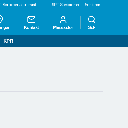
 Seniorernas intranät
SPF Seniorerna
Senioren
ingar
Kontakt
Mina sidor
Sök
KPR