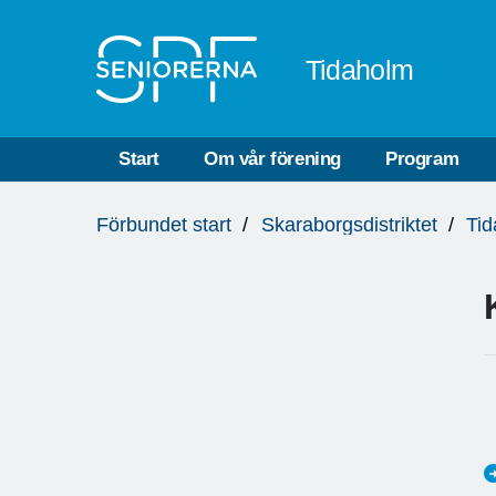
Till övergripande innehåll
Tidaholm
Start
Om vår förening
Program
Du
Förbundet start
Skaraborgsdistriktet
Ti
är
här: