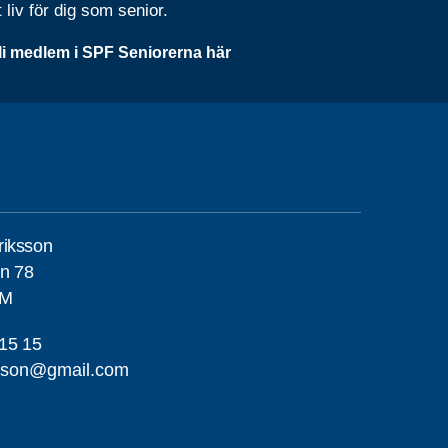
t liv för dig som senior.
li medlem i SPF Seniorerna här
riksson
n 78
LM
15 15
ikson@gmail.com