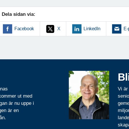
Dela sidan via:
Facebook
X
LinkedIn
E-
Bl
rnas
Vi är
 kommer ut med
senio
gan är nu uppe i
geme
gen är en
miljo
ån.
lande
skapa