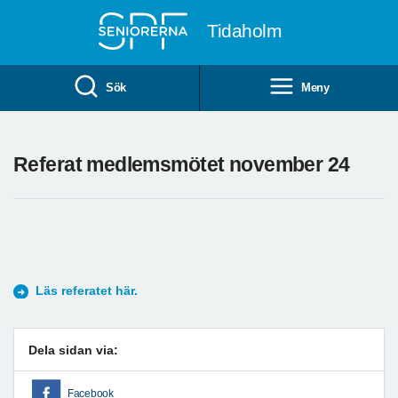
Till övergripande innehåll
Tidaholm
Sök
Meny
Referat medlemsmötet november 24
Läs referatet här.
Dela sidan via:
Facebook