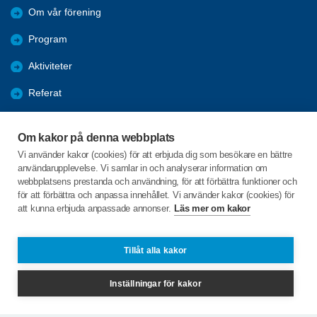
Om vår förening
Program
Aktiviteter
Referat
Bli medlem
Om kakor på denna webbplats
Förmåner
Vi använder kakor (cookies) för att erbjuda dig som besökare en bättre
användarupplevelse. Vi samlar in och analyserar information om
KPR
webbplatsens prestanda och användning, för att förbättra funktioner och
för att förbättra och anpassa innehållet. Vi använder kakor (cookies) för
att kunna erbjuda anpassade annonser.
Läs mer om kakor
C/o:Agneta Hendriksson
Norra Kungsvägen 78
522 31 TIDAHOLM
Tillåt alla kakor
Telefon:
070-794 15 15
Inställningar för kakor
agneta.hedrikson@gmail.com