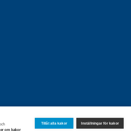
Tillåt alla kakor
Inställningar för kakor
 och
er om kakor