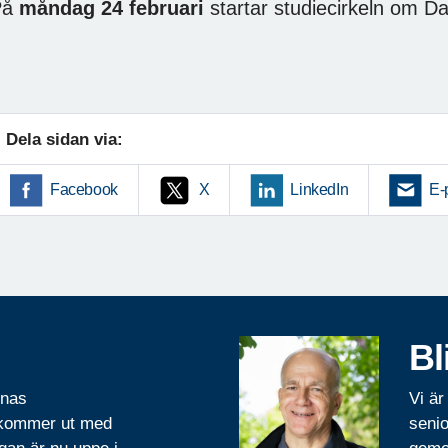
På
måndag 24 februari
startar studiecirkeln om Da
Dela sidan via:
Facebook
X
LinkedIn
E-
Bl
rnas
Vi är
 kommer ut med
senio