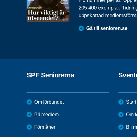
nio nummer per år. Uppla
205 400 exemplar. Tidnin
uppskattad medlemsförm
Gå till senioren.se
SPF Seniorerna
Svent
Om förbundet
Start
Bli medlem
Om f
Förmåner
Bli 