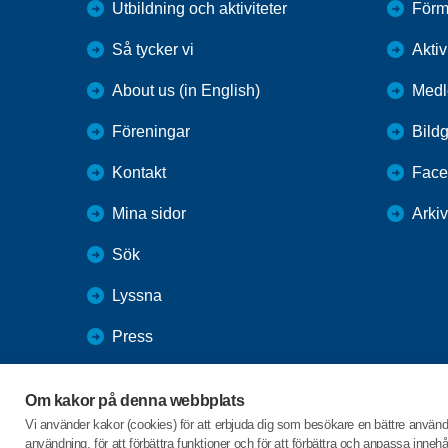
Utbildning och aktiviteter
Förm
Så tycker vi
Aktiv
About us (in English)
Med
Föreningar
Bildg
Kontakt
Face
Mina sidor
Arkiv
Sök
Lyssna
Press
Webbutik
Om kakor på denna webbplats
SPF Seniorernas intranät
Vi använder kakor (cookies) för att erbjuda dig som besökare en bättre använ
användning, för att förbättra funktioner och för att förbättra och anpassa inne