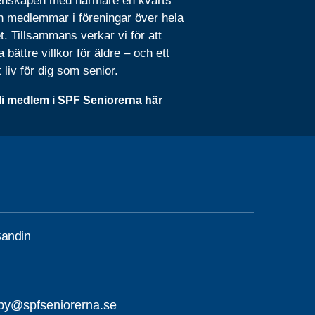
nskapen med närmare en kvarts
n medlemmar i föreningar över hela
t. Tillsammans verkar vi för att
 bättre villkor för äldre – och ett
t liv för dig som senior.
li medlem i SPF Seniorerna här
Sandin
sby@spfseniorerna.se