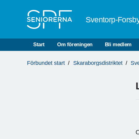
Till övergripande innehåll
Sventorp-Forsb
Start
Om föreningen
Bli medlem
Du
Förbundet start
Skaraborgsdistriktet
Sve
är
här: