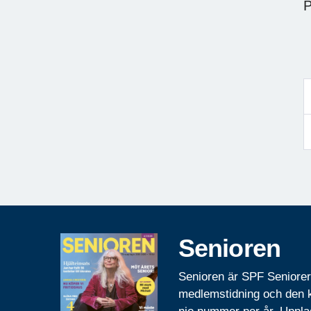
Senioren
Senioren är SPF Seniore
medlemstidning och den