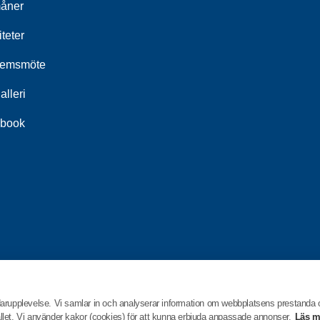
åner
iteter
lemsmöte
alleri
book
darupplevelse. Vi samlar in och analyserar information om webbplatsens prestanda
hållet. Vi använder kakor (cookies) för att kunna erbjuda anpassade annonser.
Läs m