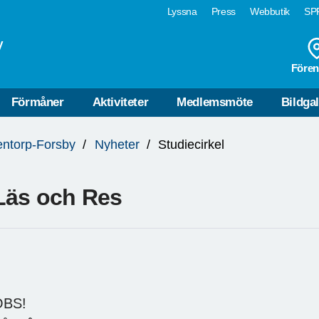
Lyssna
Press
Webbutik
SPF
y
Fören
Förmåner
Aktiviteter
Medlemsmöte
Bildgal
ntorp-Forsby
Nyheter
Studiecirkel
Läs och Res
OBS!