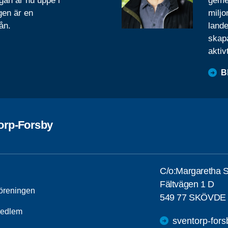
gan är nu uppe i
geme
gen är en
miljo
ån.
lande
skapa
aktiv
B
orp-Forsby
C/o:Margaretha 
Fältvägen 1 D
öreningen
549 77 SKÖVDE
medlem
sventorp-for