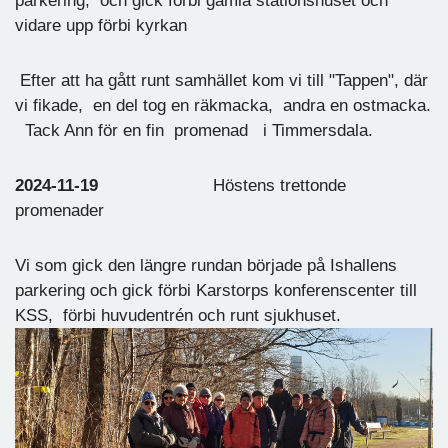
parkering, och gick förbi gamla stationshuset och
vidare upp förbi kyrkan
Efter att ha gått runt samhället kom vi till "Tappen", där
vi fikade, en del tog en räkmacka, andra en ostmacka.
Tack Ann för en fin promenad i Timmersdala.
2024-11-19
Höstens trettonde
promenader
Vi som gick den längre rundan började på Ishallens
parkering och gick förbi Karstorps konferenscenter till
KSS, förbi huvudentrén och runt sjukhuset.