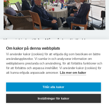
Vi var inbjudna till Jon Månsgården där Karl Ivar
Ekesbo mötte upp (på sin dotters Lisas gård) och
Om kakor på denna webbplats
berättade om Skultorp på 1700 talet. Skultorp hade då
Vi använder kakor (cookies) för att erbjuda dig som besökare en bättre
fler invånare än Skövde.Linne' besökte Skultorp på sin
användarupplevelse. Vi samlar in och analyserar information om
webbplatsens prestanda och användning, för att förbättra funktioner och
resa genom Sverige.
för att förbättra och anpassa innehållet. Vi använder kakor (cookies) för
att kunna erbjuda anpassade annonser.
Läs mer om kakor
Tillåt alla kakor
Inställningar för kakor