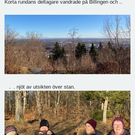
Korta rundans deltagare vandrade på Billingen och ..
. . njöt av utsikten över stan.