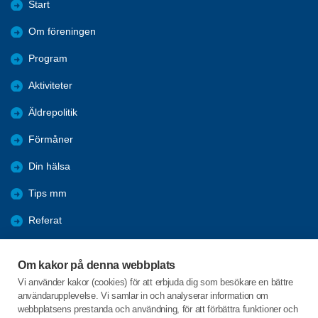
Start
Om föreningen
Program
Aktiviteter
Äldrepolitik
Förmåner
Din hälsa
Tips mm
Referat
Bli medlem
Om kakor på denna webbplats
Digitalt medlemskort
Vi använder kakor (cookies) för att erbjuda dig som besökare en bättre
användarupplevelse. Vi samlar in och analyserar information om
Facebook
webbplatsens prestanda och användning, för att förbättra funktioner och