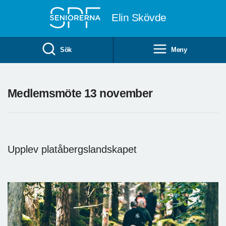
Till övergripande innehåll
Elin Skövde
Sök
Meny
Medlemsmöte 13 november
Upplev platåbergslandskapet