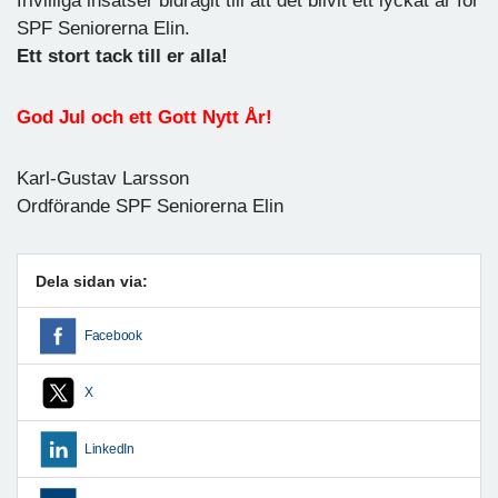
frivilliga insatser bidragit till att det blivit ett lyckat år för
SPF Seniorerna Elin.
Ett stort tack till er alla!
God Jul och ett Gott Nytt År!
Karl-Gustav Larsson
Ordförande SPF Seniorerna Elin
Dela sidan via:
Facebook
X
LinkedIn