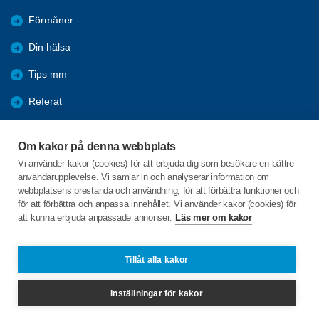
Förmåner
Din hälsa
Tips mm
Referat
Bli medlem
Om kakor på denna webbplats
Digitalt medlemskort
Vi använder kakor (cookies) för att erbjuda dig som besökare en bättre
användarupplevelse. Vi samlar in och analyserar information om
Facebook
webbplatsens prestanda och användning, för att förbättra funktioner och
för att förbättra och anpassa innehållet. Vi använder kakor (cookies) för
att kunna erbjuda anpassade annonser.
Läs mer om kakor
C/o:Wivianne Johansson
Helenius Gata 67
549 51 Skövde
Tillåt alla kakor
Telefon:
+46 702594455
Inställningar för kakor
elinskovde@spfseniorerna.se