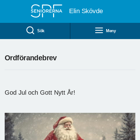
Till övergripande innehåll
Elin Skövde
Sök
Meny
Ordförandebrev
God Jul och Gott Nytt År!