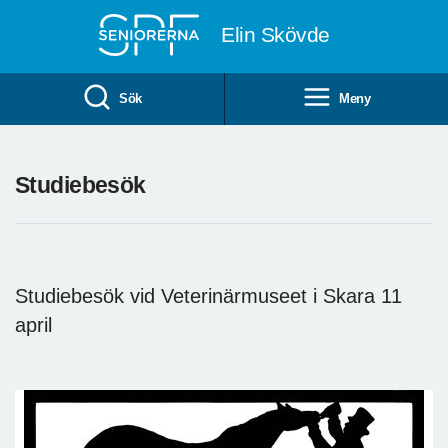
Till övergripande innehåll
Elin Skövde
Sök
Meny
Studiebesök
Studiebesök vid Veterinärmuseet i Skara 11
april