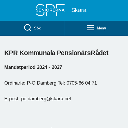
Till övergripande innehåll
Skara
Sök
Meny
KPR Kommunala PensionärsRådet
Mandatperiod 2024 - 2027
Ordinarie: P-O Damberg Tel: 0705-66 04 71
E-post: po.damberg@skara.net