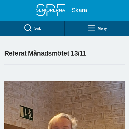
Till övergripande innehåll
Skara
Sök
Meny
Referat Månadsmötet 13/11