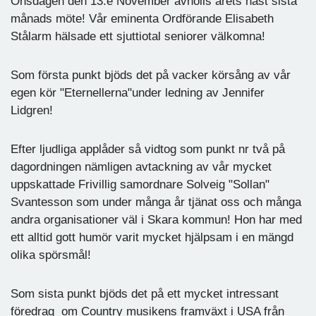
Onsdagen den 13:e November avhölls årets näst sista
månads möte! Vår eminenta Ordförande Elisabeth
Stålarm hälsade ett sjuttiotal seniorer välkomna!
Som första punkt bjöds det på vacker körsång av vår
egen kör "Eternellerna"under ledning av Jennifer
Lidgren!
Efter ljudliga applåder så vidtog som punkt nr två på
dagordningen nämligen avtackning av vår mycket
uppskattade Frivillig samordnare Solveig "Sollan"
Svantesson som under många år tjänat oss och många
andra organisationer väl i Skara kommun! Hon har med
ett alltid gott humör varit mycket hjälpsam i en mängd
olika spörsmål!
Som sista punkt bjöds det på ett mycket intressant
föredrag om Country musikens framväxt i USA från