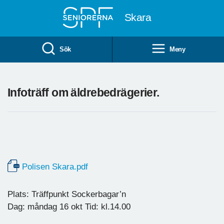
Till övergripande innehåll
Skara
Sök
Meny
Infoträff om äldrebedrägerier.
Polisen Skara.pdf
Plats: Träffpunkt Sockerbagar’n
Dag: måndag 16 okt Tid: kl.14.00