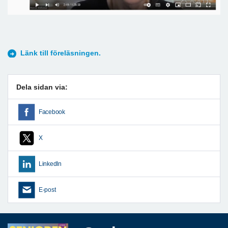
Länk till föreläsningen.
Dela sidan via:
Facebook
X
LinkedIn
E-post