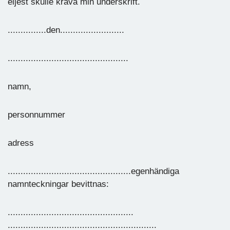
eljest skulle kräva min underskrift.
...............den.........................
...............................................
namn,
personnummer
adress
................................................egenhändiga
namnteckningar bevittnas:
.................................................
..........................................................