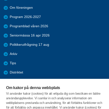
Om föreningen
Program 2026-2027
Programblad våren 2026
Seniormässa 16 apr 2026
Politikerutfrågning 17 aug
Arkiv
Tips
Distriktet
Förmåner
Om kakor på denna webbplats
Bli medlem
Vi använder kakor (cookies) för att erbjuda dig som besökare en bättre
användarupplevelse. Vi samlar in och analyserar information om
Nyheter
webbplatsens prestanda och användning, för att förbättra funktioner och
för att förbättra och anpassa innehållet. Vi använder kakor (cookies) för