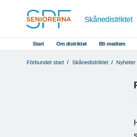
Till övergripande innehåll
Skånedistriktet
Start
Om distriktet
Bli medlem
Du
Förbundet start
Skånedistriktet
Nyheter
är
här: