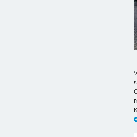
V
s
O
m
K