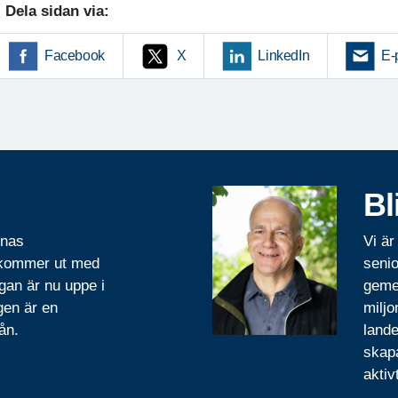
Dela sidan via:
Facebook
X
LinkedIn
E-
Bl
rnas
Vi är
 kommer ut med
senio
gan är nu uppe i
geme
gen är en
miljo
ån.
lande
skapa
aktiv