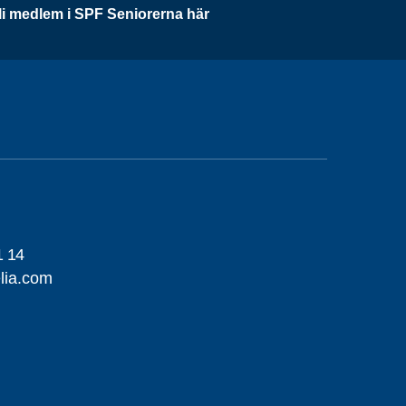
li medlem i SPF Seniorerna här
1 14
lia.com