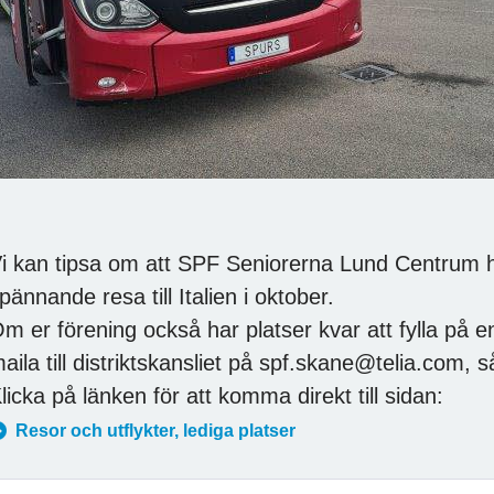
i kan tipsa om att SPF Seniorerna Lund Centrum ha
pännande resa till Italien i oktober.
m er förening också har platser kvar att fylla på en 
aila till distriktskansliet på spf.skane@telia.com, s
licka på länken för att komma direkt till sidan:
Resor och utflykter, lediga platser