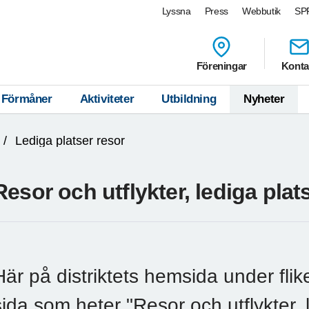
Lyssna
Press
Webbutik
SPF
Föreningar
Konta
Förmåner
Aktiviteter
Utbildning
Nyheter
Lediga platser resor
Resor och utflykter, lediga plat
Här på distriktets hemsida under flike
sida som heter "Resor och utflykter,