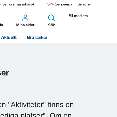
 Seniorernas intranät
SPF Seniorerna
Senioren
Bli medlem
kt
Mina sidor
Sök
Aktuellt
Bra länkar
ser
n "Aktiviteter" finns en
 lediga platser". Om en