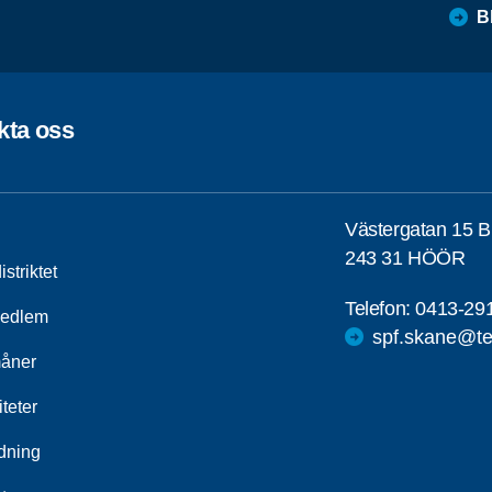
B
kta oss
Västergatan 15 B
243 31 HÖÖR
striktet
Telefon:
0413-29
medlem
spf.skane@te
åner
iteter
ldning