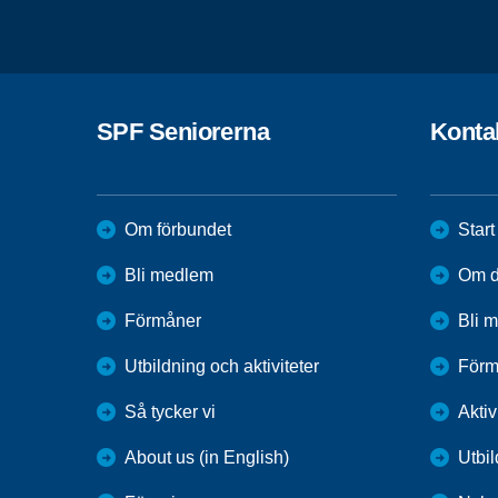
SPF Seniorerna
Konta
Om förbundet
Start
Bli medlem
Om di
Förmåner
Bli 
Utbildning och aktiviteter
Förm
Så tycker vi
Aktiv
About us (in English)
Utbi