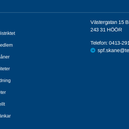
Västergatan 15 B
243 31 HÖÖR
striktet
Telefon:
0413-29
medlem
spf.skane@te
åner
iteter
ldning
ter
llt
länkar