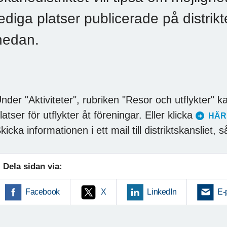
lediga platser publicerade på distri
nedan.
nder "Aktiviteter", rubriken "Resor och utflykter" k
latser för utflykter åt föreningar. Eller klicka
HÄR
kicka informationen i ett mail till distriktskansliet, 
Dela sidan via:
Facebook
X
LinkedIn
E-