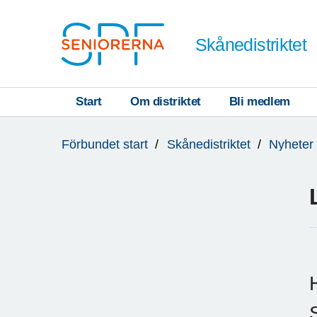
Till övergripande innehåll
Skånedistriktet
Start
Om distriktet
Bli medlem
Du
Förbundet start
Skånedistriktet
Nyheter
är
här: