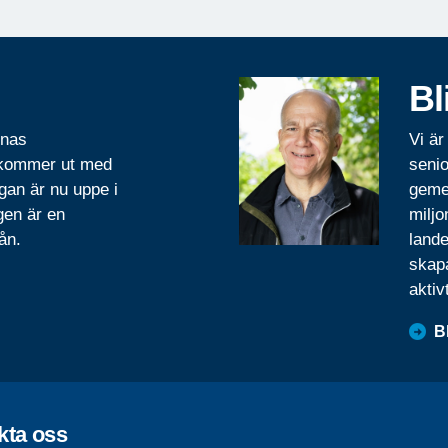
Bl
rnas
Vi är
 kommer ut med
senio
gan är nu uppe i
geme
gen är en
miljo
ån.
lande
skapa
aktiv
B
kta oss