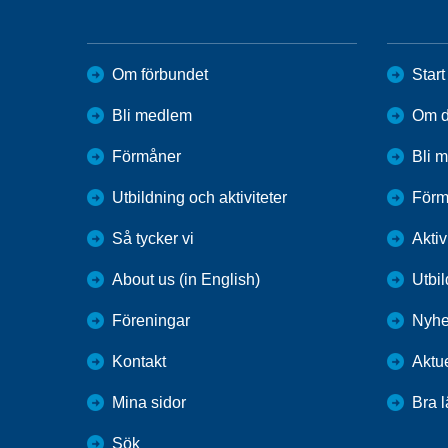
Om förbundet
Start
Bli medlem
Om di
Förmåner
Bli 
Utbildning och aktiviteter
Förm
Så tycker vi
Aktiv
About us (in English)
Utbi
Föreningar
Nyhe
Kontakt
Aktue
Mina sidor
Bra 
Sök