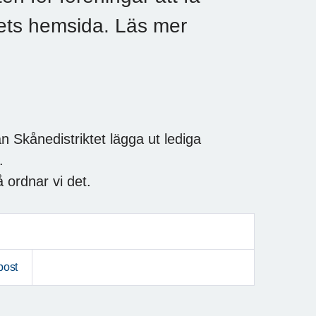
ktets hemsida. Läs mer
an Skånedistriktet lägga ut lediga
.
så ordnar vi det.
post