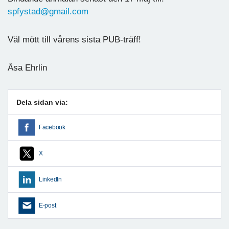
spfystad@gmail.com
Väl mött till vårens sista PUB-träff!
Åsa Ehrlin
Dela sidan via:
Facebook
X
LinkedIn
E-post