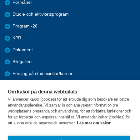
Förmåner
Studie och aktivitetsprogram
Program -26
KPR
Dokument
Bildgalleri
Förslag på studiecirklar/kurser
Statistik
Om kakor på denna webbplats
Programmet med bidrag från Socialstyrelsen för att motverka
Vi använder kakor (cookies) för att erbjuda dig som besökare en bättre
ensamhet hos pensionärer. Programmet vänder sig till Dig
användarupplevelse. Vi samlar in och analyserar information om
som är pensionär och bosatt i Eslövs kommun.
webbplatsens prestanda och användning, för att förbättra funktioner och
för att förbättra och anpassa innehållet. Vi använder kakor (cookies) för
att kunna erbjuda anpassade annonser.
Läs mer om kakor
C/o:Maria Håkansson
Svalövsvägen 29
241 35 Eslöv