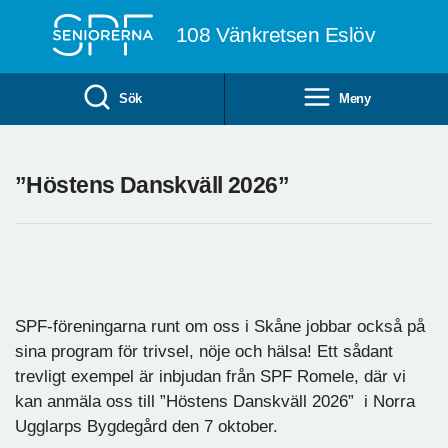
Till övergripande innehåll
108 Vänkretsen Eslöv
Sök
Meny
”Höstens Danskväll 2026”
SPF-föreningarna runt om oss i Skåne jobbar också på
sina program för trivsel, nöje och hälsa! Ett sådant
trevligt exempel är inbjudan från SPF Romele, där vi
kan anmäla oss till ”Höstens Danskväll 2026” i Norra
Ugglarps Bygdegård den 7 oktober.