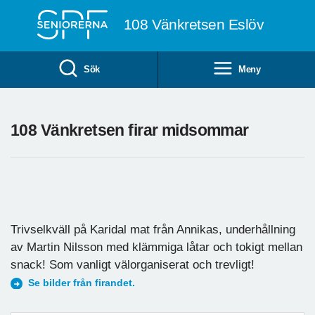
Till övergripande innehåll
108 Vänkretsen Eslöv
Sök
Meny
108 Vänkretsen firar midsommar
Trivselkväll på Karidal mat från Annikas, underhållning
av Martin Nilsson med klämmiga låtar och tokigt mellan
snack! Som vanligt välorganiserat och trevligt!
Se bilder från firandet.