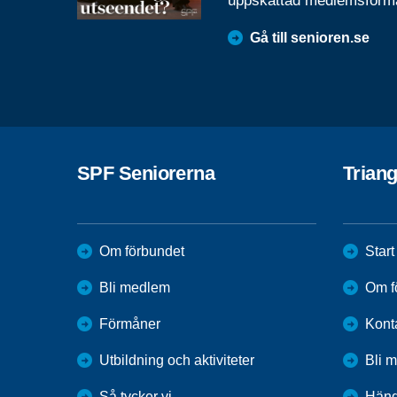
uppskattad medlemsförm
Gå till senioren.se
SPF Seniorerna
Trian
Om förbundet
Start
Bli medlem
Om f
Förmåner
Kont
Utbildning och aktiviteter
Bli 
Så tycker vi
Händ