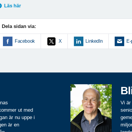
Läs här
Dela sidan via:
Facebook
X
LinkedIn
E-
Bl
rnas
Vi är
 kommer ut med
senio
gan är nu uppe i
geme
gen är en
miljo