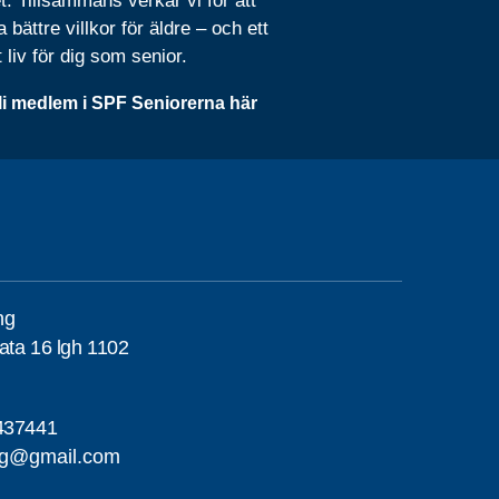
t. Tillsammans verkar vi för att
 bättre villkor för äldre – och ett
t liv för dig som senior.
li medlem i SPF Seniorerna här
ng
ata 16 lgh 1102
437441
ing@gmail.com