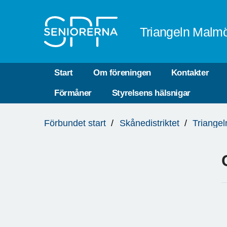
Till övergripande innehåll
Triangeln Malm
Start
Om föreningen
Kontakter
Förmåner
Styrelsens hälsnigar
Du
Förbundet start
Skånedistriktet
Triange
är
här: