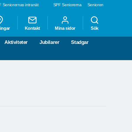
 Seniorernas intranät
SPF Seniorerna
Senioren
ingar
Kontakt
Mina sidor
Sök
Aktiviteter
Jubilarer
Stadgar