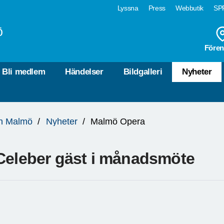
Lyssna
Press
Webbutik
SPF
ö
Fören
Bli medlem
Händelser
Bildgalleri
Nyheter
ln Malmö
Nyheter
Malmö Opera
Celeber gäst i månadsmöte