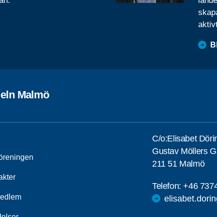
ån.
lande
skapa
aktiv
B
geln Malmö
C/o:Elisabet Döri
Gustav Möllers G
öreningen
211 51 Malmö
akter
Telefon:
+46 737
medlem
elisabet.dor
elser