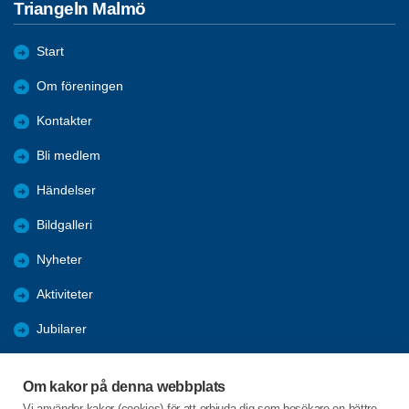
Triangeln Malmö
Start
Om föreningen
Kontakter
Bli medlem
Händelser
Bildgalleri
Nyheter
Aktiviteter
Jubilarer
Stadgar
Om kakor på denna webbplats
Förmåner
Vi använder kakor (cookies) för att erbjuda dig som besökare en bättre