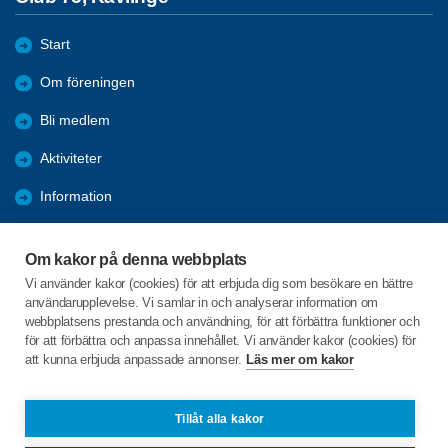
Start
Om föreningen
Bli medlem
Aktiviteter
Information
På gång....
Om kakor på denna webbplats
Bildgalleri
Vi använder kakor (cookies) för att erbjuda dig som besökare en bättre
användarupplevelse. Vi samlar in och analyserar information om
Förmåner
webbplatsens prestanda och användning, för att förbättra funktioner och
för att förbättra och anpassa innehållet. Vi använder kakor (cookies) för
att kunna erbjuda anpassade annonser.
Läs mer om kakor
C/o:Marianne Videsson
Rundelsgatan 4 lgh 1003
244 31 Kävlinge
Tillåt alla kakor