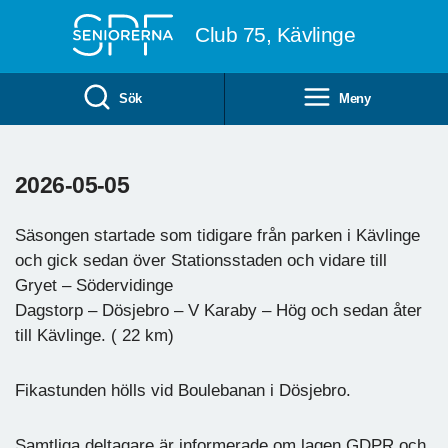
Till övergripande innehåll
Club 75, Kävlinge
Sök
Meny
2026-05-05
Säsongen startade som tidigare från parken i Kävlinge
och gick sedan över Stationsstaden och vidare till
Gryet – Södervidinge
Dagstorp – Dösjebro – V Karaby – Hög och sedan åter
till Kävlinge. ( 22 km)
Fikastunden hölls vid Boulebanan i Dösjebro.
Samtliga deltagare är informerade om lagen GDPR och