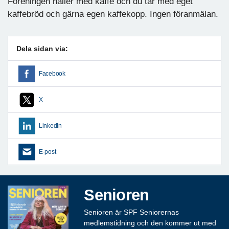
Föreningen håller med kaffe och du tar med eget
kaffebröd och gärna egen kaffekopp. Ingen föranmälan.
Dela sidan via:
Facebook
X
LinkedIn
E-post
Senioren
Senioren är SPF Seniorernas
medlemstidning och den kommer ut med