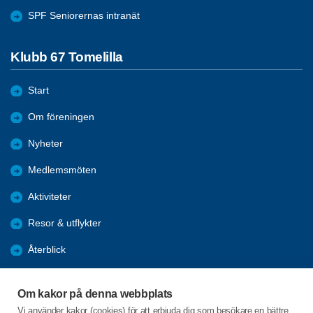
SPF Seniorernas intranät
Klubb 67 Tomelilla
Start
Om föreningen
Nyheter
Medlemsmöten
Aktiviteter
Resor & utflykter
Återblick
Förmåner
Om kakor på denna webbplats
Bli medlem
Vi använder kakor (cookies) för att erbjuda dig som besökare en bättre