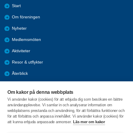
Start
Om föreningen
Nyheter
Medlemsmöten
Aktiviteter
Resor & utflykter
Återblick
Förmåner
Om kakor på denna webbplats
Bli medlem
Vi använder kakor (cookies) för att erbjuda dig som besökare en bättre
användarupplevelse. Vi samlar in och analyserar information om
Facebook
webbplatsens prestanda och användning, för att förbättra funktioner och
för att förbättra och anpassa innehållet. Vi använder kakor (cookies) för
att kunna erbjuda anpassade annonser.
Läs mer om kakor
C/o:Gun Salomonsson
Gustafs Torg 14A lgh 1102