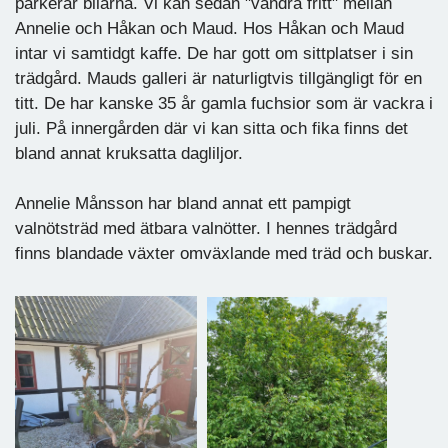
parkerar bilarna. Vi kan sedan "vandra fritt" mellan
Annelie och Håkan och Maud. Hos Håkan och Maud
intar vi samtidgt kaffe. De har gott om sittplatser i sin
trädgård. Mauds galleri är naturligtvis tillgängligt för en
titt. De har kanske 35 år gamla fuchsior som är vackra i
juli. På innergården där vi kan sitta och fika finns det
bland annat kruksatta dagliljor.
Annelie Månsson har bland annat ett pampigt
valnötsträd med ätbara valnötter. I hennes trädgård
finns blandade växter omväxlande med träd och buskar.