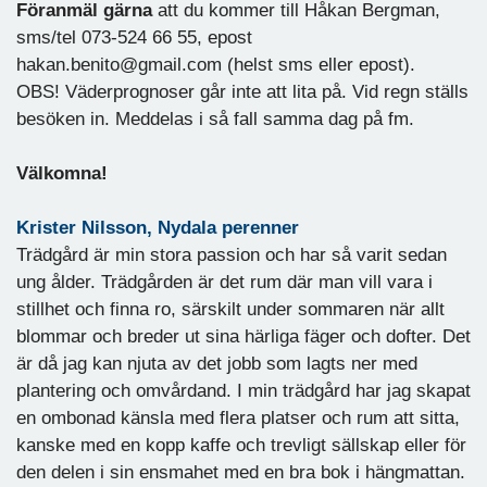
Föranmäl gärna
att du kommer till Håkan Bergman,
sms/tel 073-524 66 55, epost
hakan.benito@gmail.com
(helst sms eller epost).
OBS! Väderprognoser går inte att lita på. Vid regn ställs
besöken in. Meddelas i så fall samma dag på fm.
Välkomna!
Krister Nilsson, Nydala perenner
Trädgård är min stora passion och har så varit sedan
ung ålder. Trädgården är det rum där man vill vara i
stillhet och finna ro, särskilt under sommaren när allt
blommar och breder ut sina härliga fäger och dofter. Det
är då jag kan njuta av det jobb som lagts ner med
plantering och omvårdand. I min trädgård har jag skapat
en ombonad känsla med flera platser och rum att sitta,
kanske med en kopp kaffe och trevligt sällskap eller för
den delen i sin ensmahet med en bra bok i hängmattan.