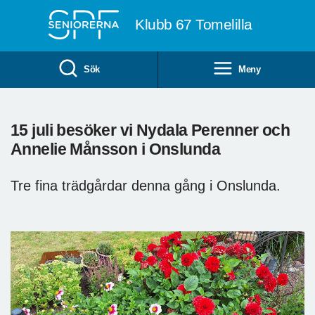
Till övergripande innehåll
Klubb 67 Tomelilla
Sök
Meny
15 juli besöker vi Nydala Perenner och
Annelie Månsson i Onslunda
Tre fina trädgårdar denna gång i Onslunda.