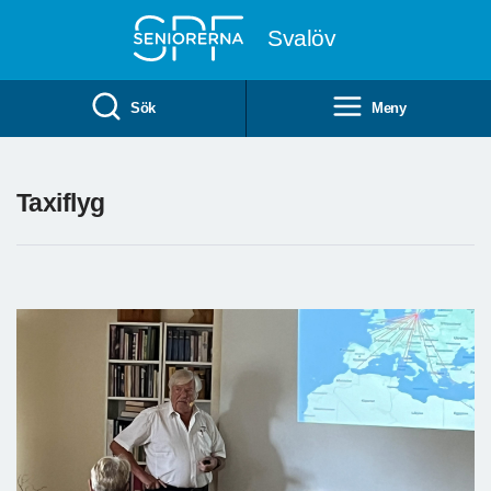
Till övergripande innehåll
Svalöv
Sök
Meny
Taxiflyg