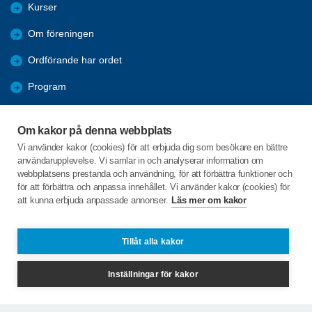
Kurser
Om föreningen
Ordförande har ordet
Program
Samarbetspartners/Sponsorer
Om kakor på denna webbplats
Styrelse och kommittéer
Vi använder kakor (cookies) för att erbjuda dig som besökare en bättre
användarupplevelse. Vi samlar in och analyserar information om
Årsmöte
webbplatsens prestanda och användning, för att förbättra funktioner och
för att förbättra och anpassa innehållet. Vi använder kakor (cookies) för
att kunna erbjuda anpassade annonser.
Läs mer om kakor
C/o:Claes-Göran Skogh
Brinkgatan 16
268 32 SVALÖV
Tillåt alla kakor
Telefon:
+46 708794445
Inställningar för kakor
claes.skogh@gmail.com