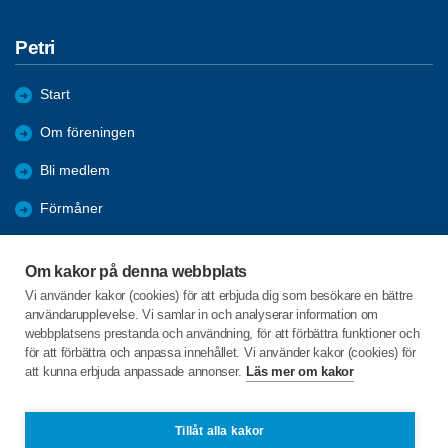
Petri
Start
Om föreningen
Bli medlem
Förmåner
Aktiviteter
Om kakor på denna webbplats
Nyheter
Vi använder kakor (cookies) för att erbjuda dig som besökare en bättre
användarupplevelse. Vi samlar in och analyserar information om
Bildgalleri
webbplatsens prestanda och användning, för att förbättra funktioner och
för att förbättra och anpassa innehållet. Vi använder kakor (cookies) för
att kunna erbjuda anpassade annonser.
Läs mer om kakor
C/o:Roland Andersson
Baltzarsgatan 14B lgh 1402
211 36 Malmö
Tillåt alla kakor