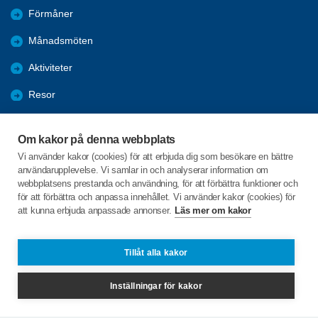
Förmåner
Månadsmöten
Aktiviteter
Resor
Nyheter
Om kakor på denna webbplats
Nostalgi
Vi använder kakor (cookies) för att erbjuda dig som besökare en bättre
användarupplevelse. Vi samlar in och analyserar information om
Bildgalleri
webbplatsens prestanda och användning, för att förbättra funktioner och
för att förbättra och anpassa innehållet. Vi använder kakor (cookies) för
att kunna erbjuda anpassade annonser.
Läs mer om kakor
C/o:Karl W Sjölin
Mullbärsbacken 17
277 31 Kivik
Tillåt alla kakor
Telefon:
+46 705362581
Inställningar för kakor
spfkivik@gmail.com