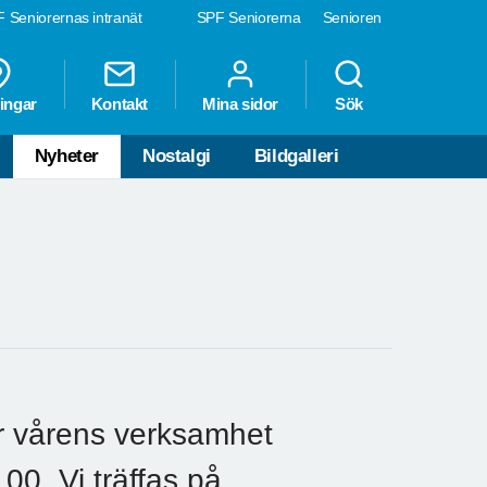
 Seniorernas intranät
SPF Seniorerna
Senioren
ingar
Kontakt
Mina sidor
Sök
Nyheter
Nostalgi
Bildgalleri
ar vårens verksamhet
00. Vi träffas på