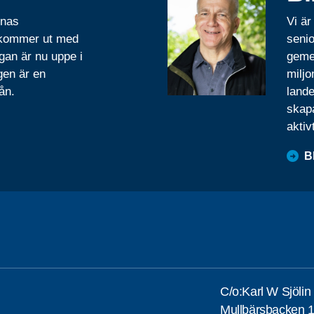
rnas
Vi är
 kommer ut med
senio
gan är nu uppe i
geme
gen är en
miljo
ån.
lande
skapa
aktiv
B
C/o:Karl W Sjölin
Mullbärsbacken 