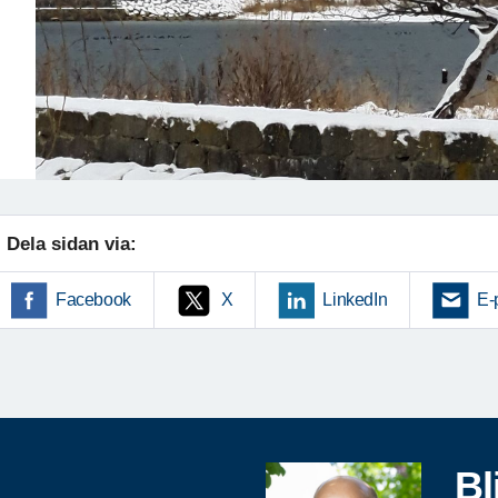
Dela sidan via:
Facebook
X
LinkedIn
E-
Bl