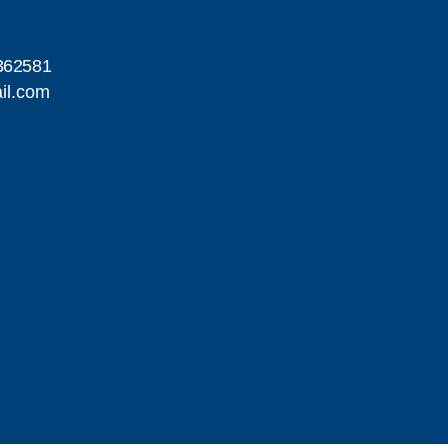
362581
il.com