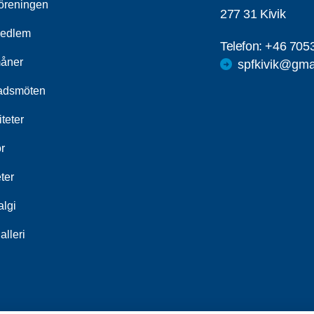
öreningen
277 31 Kivik
medlem
Telefon:
+46 705
åner
spfkivik@gma
adsmöten
iteter
r
ter
algi
alleri