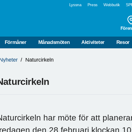
Lyssna
Press
Webbutik
SPF
Fören
Förmåner
Månadsmöten
Aktiviteter
Resor
Nyheter
Naturcirkeln
Naturcirkeln
Naturcirkeln har möte för att planer
fredagen den 28 februari klockan 10.