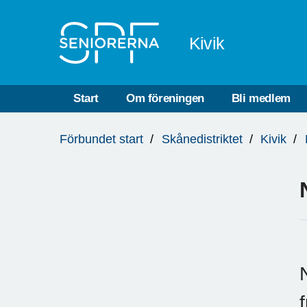
Till övergripande innehåll
Kivik
Start
Om föreningen
Bli medlem
Du
Förbundet start
Skånedistriktet
Kivik
är
här: