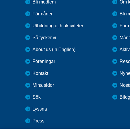
Bli medlem
Om f
Förmåner
Bli 
Utbildning och aktiviteter
Förm
Så tycker vi
Mån
About us (in English)
Aktiv
Föreningar
Reso
Kontakt
Nyhe
Mina sidor
Nost
Sök
Bildg
Lyssna
Press