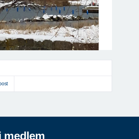
post
i medlem