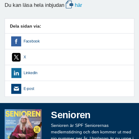
Du kan läsa hela inbjudan
här
Dela sidan via:
Facebook
X
LinkedIn
E-post
Senioren
Senioren är SPF Seniorernas
medlemstidning och den kommer ut med
nio nummer per år. Upplagan är nu uppe i