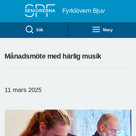
Till övergripande innehåll
Fyrklövern Bjuv
Sök
Meny
Månadsmöte med härlig musik
11 mars 2025