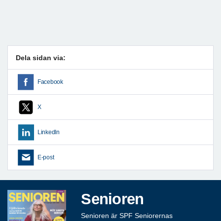
Dela sidan via:
Facebook
X
LinkedIn
E-post
Senioren
Senioren är SPF Seniorernas