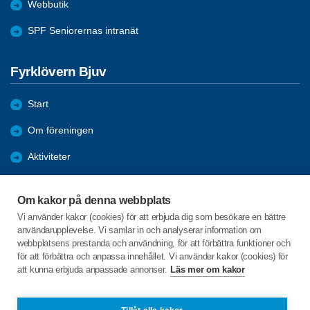
Webbutik
SPF Seniorernas intranät
Fyrklövern Bjuv
Start
Om föreningen
Aktiviteter
Bli medlem
Om kakor på denna webbplats
Förmåner
Vi använder kakor (cookies) för att erbjuda dig som besökare en bättre
användarupplevelse. Vi samlar in och analyserar information om
Nyheter
webbplatsens prestanda och användning, för att förbättra funktioner och
för att förbättra och anpassa innehållet. Vi använder kakor (cookies) för
att kunna erbjuda anpassade annonser.
Läs mer om kakor
C/o:Titti Nilsson
Stora Klockgatan 16
267 39 Bjuv