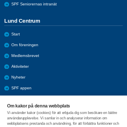
SPF Seniorernas intranät
Lund Centrum
Start
Om föreningen
Medlemsbrevet
Aktiviteter
Nyheter
SPF appen
Bli medlem
Om kakor på denna webbplats
Förmåner
Vi använder kakor (cookies) för att erbjuda dig som besökare en bättre
användarupplevelse. Vi samlar in och analyserar information om
Lundakretsen
webbplatsens prestanda och användning, för att förbättra funktioner och