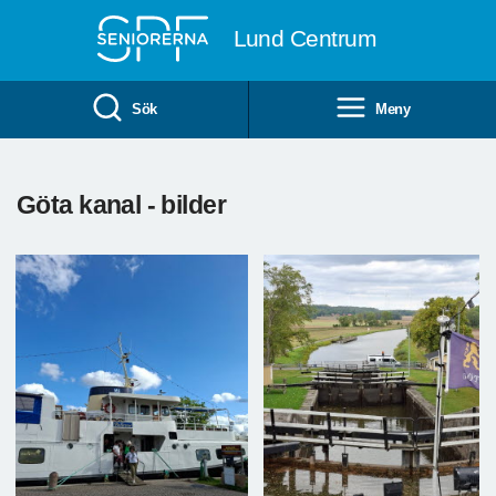
Till övergripande innehåll
Lund Centrum
Sök
Meny
Göta kanal - bilder