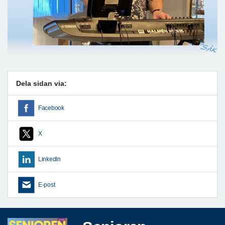
Dela sidan via:
Facebook
X
LinkedIn
E-post