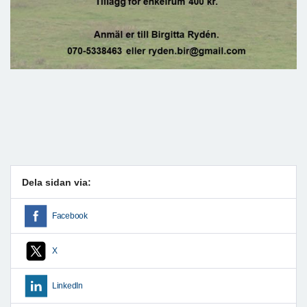
Dela sidan via:
Facebook
X
LinkedIn