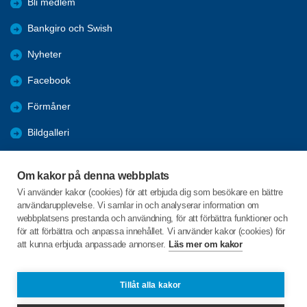
Bli medlem
Bankgiro och Swish
Nyheter
Facebook
Förmåner
Bildgalleri
Filmarkiv
Om kakor på denna webbplats
SOS Alarm 112
Vi använder kakor (cookies) för att erbjuda dig som besökare en bättre
användarupplevelse. Vi samlar in och analyserar information om
Årsmöte 2026
webbplatsens prestanda och användning, för att förbättra funktioner och
för att förbättra och anpassa innehållet. Vi använder kakor (cookies) för
att kunna erbjuda anpassade annonser.
Läs mer om kakor
C/o:Saga Nilsson
Herrestadsgatan 19-1501
271 46 Ystad
Tillåt alla kakor