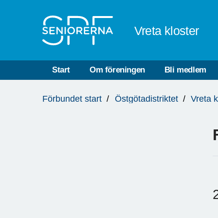
Till övergripande innehåll
Vreta kloster
Start
Om föreningen
Bli medlem
Du
Förbundet start
Östgötadistriktet
Vreta k
är
här: