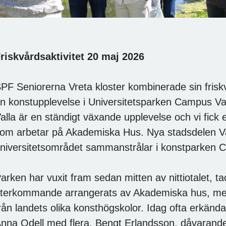
riskvårdsaktivitet 20 maj 2026
PF Seniorerna Vreta kloster kombinerade sin fri
n konstupplevelse i Universitetsparken Campus Va
alla är en ständigt växande upplevelse och vi fick
om arbetar på Akademiska Hus. Nya stadsdelen Val
niversitetsområdet sammanstrålar i konstparken 
arken har vuxit fram sedan mitten av nittiotalet, t
terkommande arrangerats av Akademiska hus, med
rån landets olika konsthögskolor. Idag ofta erkän
nna Odell med flera. Bengt Erlandsson, dåvarand