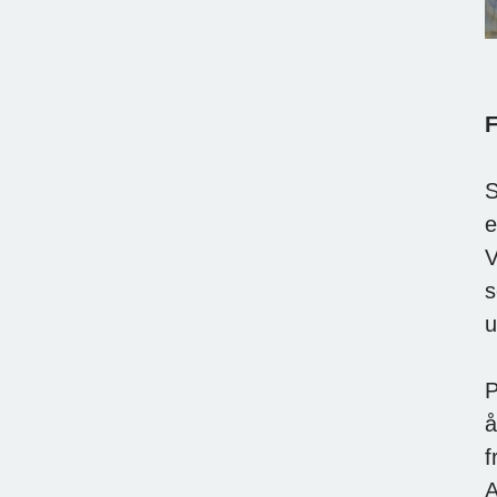
F
S
e
V
s
u
P
å
f
A