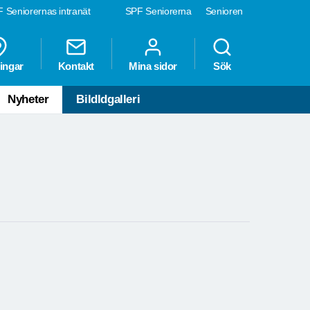
 Seniorernas intranät
SPF Seniorerna
Senioren
ingar
Kontakt
Mina sidor
Sök
Nyheter
Bildldgalleri