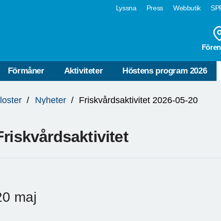
Lyssna
Press
Webbutik
SPF
Fören
Förmåner
Aktiviteter
Höstens program 2026
loster
Nyheter
Friskvårdsaktivitet 2026-05-20
Friskvårdsaktivitet
20 maj