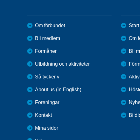
Om förbundet
Start
Bli medlem
Om f
Förmåner
Bli 
Utbildning och aktiviteter
Förm
Så tycker vi
Aktiv
About us (in English)
Höst
Föreningar
Nyhe
Kontakt
Bildl
Mina sidor