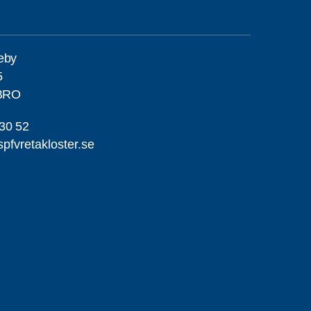
deby
5
BRO
30 52
pfvretakloster.se