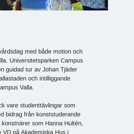
skvårdsdag med både motion och
lla. Universitetsparken Campus
 en guidad tur av Johan Tjäder
lastaden och intilliggande
Campus Valla.
ack vare studenttävlingar som
 bidrag från konststuderande
da konstnärer som Hanna Hultén,
e VD på Akademiska Hus i