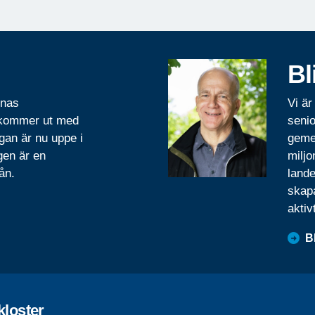
Bl
rnas
Vi är
 kommer ut med
senio
gan är nu uppe i
geme
gen är en
miljo
ån.
lande
skapa
aktiv
B
kloster