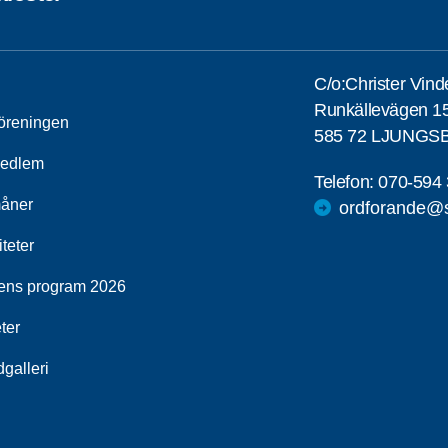
C/o:Christer Vin
Runkällevägen 1
öreningen
585 72 LJUNGS
medlem
Telefon:
070-594 
åner
ordforande@s
iteter
ens program 2026
ter
dgalleri