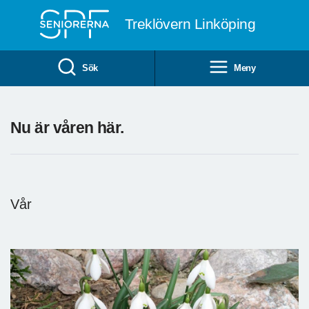
Till övergripande innehåll
Treklövern Linköping
Sök
Meny
Nu är våren här.
Vår