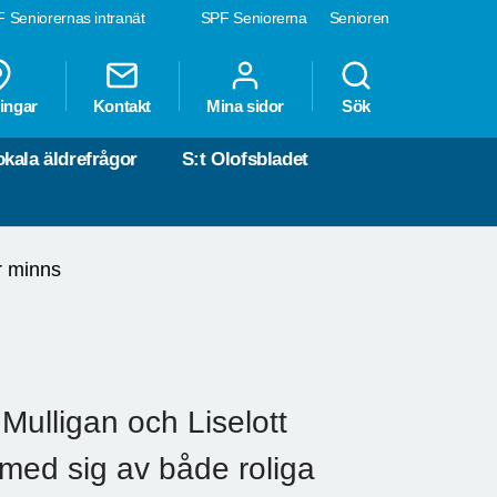
 Seniorernas intranät
SPF Seniorerna
Senioren
ingar
Kontakt
Mina sidor
Sök
okala äldrefrågor
S:t Olofsbladet
r minns
Mulligan och Liselott
med sig av både roliga