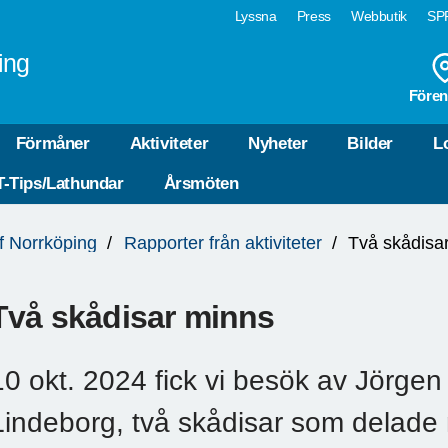
Lyssna
Press
Webbutik
SPF
ing
Fören
Förmåner
Aktiviteter
Nyheter
Bilder
L
T-Tips/Lathundar
Årsmöten
of Norrköping
Rapporter från aktiviteter
Två skådisa
Två skådisar minns
10 okt. 2024 fick vi besök av Jörgen 
Lindeborg, två skådisar som delade 