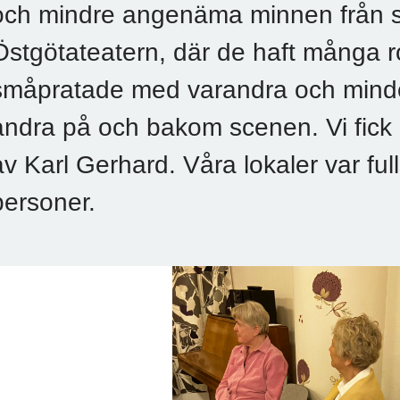
och mindre angenäma minnen från si
Östgötateatern, där de haft många r
småpratade med varandra och minde
andra på och bakom scenen. Vi fick o
av Karl Gerhard. Våra lokaler var full
personer.