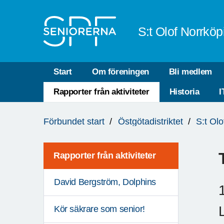
Till övergripande innehåll
S:t Olof Norrköp
Start
Om föreningen
Bli medlem
Rapporter från aktiviteter
Historia
I
Du
Förbundet start
Östgötadistriktet
S:t Ol
är
här:
Rapporter från aktiviteter
David Bergström, Dolphins
Kör säkrare som senior!