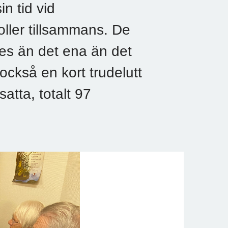
n tid vid
oller tillsammans. De
s än det ena än det
ckså en kort trudelutt
satta, totalt 97