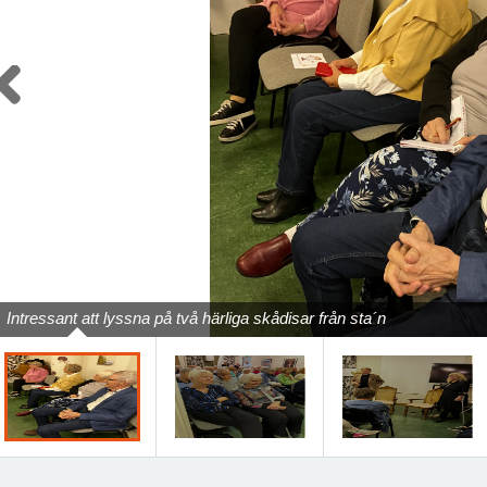
Previous
Intressant att lyssna på två härliga skådisar från sta´n