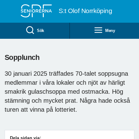
Till övergripande innehåll
S:t Olof Norrköping
Sök
Meny
Sopplunch
30 januari 2025 träffades 70-talet soppsugna
medlemmar i våra lokaler och njöt av härligt
smakrik gulaschsoppa med ostmacka. Hög
stämning och mycket prat. Några hade också
turen att vinna på lotteriet.
Dela sidan via: