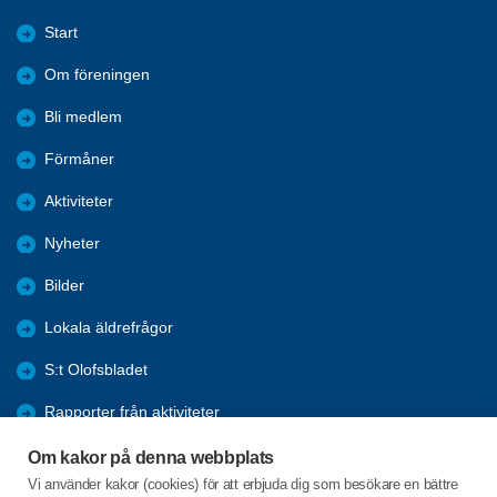
Start
Om föreningen
Bli medlem
Förmåner
Aktiviteter
Nyheter
Bilder
Lokala äldrefrågor
S:t Olofsbladet
Rapporter från aktiviteter
Historia
Om kakor på denna webbplats
Vi använder kakor (cookies) för att erbjuda dig som besökare en bättre
IT-Tips/Lathundar