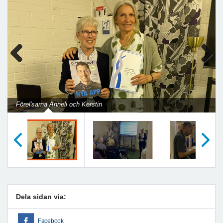
Previous
Next
Förel'sarna Anneli och Kerstin
Föregående
Nästa
Dela sidan via:
Facebook