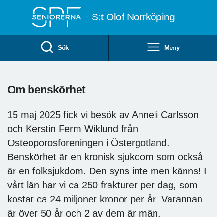
Till övergripande innehåll
S:t Olof Norrköping
Sök
Meny
Om benskörhet
15 maj 2025 fick vi besök av Anneli Carlsson
och Kerstin Ferm Wiklund från
Osteoporosföreningen i Östergötland.
Benskörhet är en kronisk sjukdom som också
är en folksjukdom. Den syns inte men känns! I
vårt län har vi ca 250 frakturer per dag, som
kostar ca 24 miljoner kronor per år. Varannan
är över 50 år och 2 av dem är män.