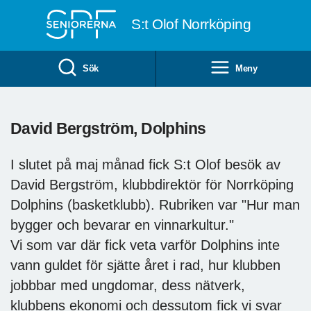
Till övergripande innehåll
S:t Olof Norrköping
Sök
Meny
David Bergström, Dolphins
I slutet på maj månad fick S:t Olof besök av
David Bergström, klubbdirektör för Norrköping
Dolphins (basketklubb). Rubriken var "Hur man
bygger och bevarar en vinnarkultur."
Vi som var där fick veta varför Dolphins inte
vann guldet för sjätte året i rad, hur klubben
jobbbar med ungdomar, dess nätverk,
klubbens ekonomi och dessutom fick vi svar