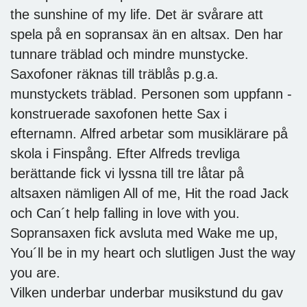
the sunshine of my life. Det är svårare att
spela på en sopransax än en altsax. Den har
tunnare träblad och mindre munstycke.
Saxofoner räknas till träblås p.g.a.
munstyckets träblad. Personen som uppfann -
konstruerade saxofonen hette Sax i
efternamn. Alfred arbetar som musiklärare på
skola i Finspång. Efter Alfreds trevliga
berättande fick vi lyssna till tre låtar på
altsaxen nämligen All of me, Hit the road Jack
och Can´t help falling in love with you.
Sopransaxen fick avsluta med Wake me up,
You´ll be in my heart och slutligen Just the way
you are.
Vilken underbar underbar musikstund du gav