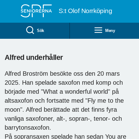
Till övergripande innehåll
S:t Olof Norrköping
Sök
Meny
Alfred underhåller
Alfred Broström besökte oss den 20 mars
2025. Han spelade saxofon med komp och
började med "What a wonderful world" på
altsaxofon och fortsatte med "Fly me to the
moon". Alfred berättade att det finns fyra
vanliga saxofoner, alt-, sopran-, tenor- och
barrytonsaxofon.
På sopransaxen spelade han sedan You are