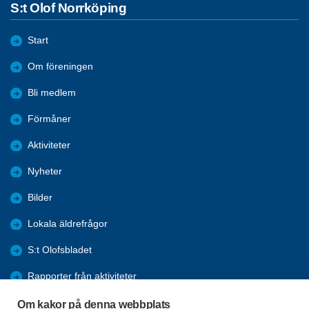
S:t Olof Norrköping
Start
Om föreningen
Bli medlem
Förmåner
Aktiviteter
Nyheter
Bilder
Lokala äldrefrågor
S:t Olofsbladet
Rapporter från aktiviteter
Historia
Om kakor på denna webbplats