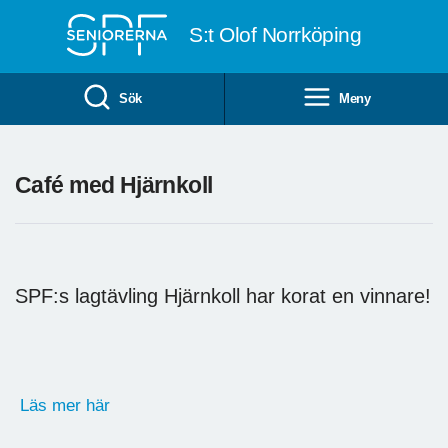
Till övergripande innehåll
S:t Olof Norrköping
Sök
Meny
Café med Hjärnkoll
SPF:s lagtävling Hjärnkoll har korat en vinnare!
Läs mer här